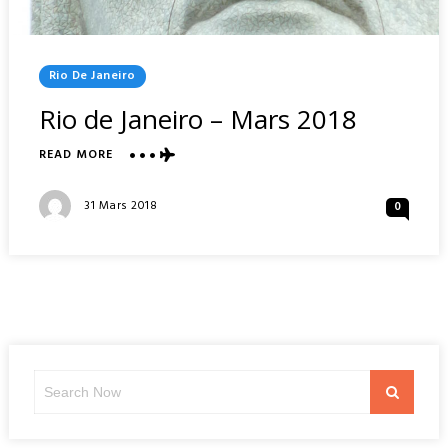
Posted
Rio De Janeiro
In
Rio de Janeiro – Mars 2018
ABOUT
READ MORE
RIO
DE
Posted
31 Mars 2018
0
JANEIRO
On
–
MARS
2018
Search
Search
for: