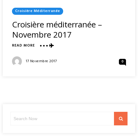
Posted
Croisière Méditerranée
In
Croisière méditerranée –
Novembre 2017
ABOUT
READ MORE
CROISIÈRE
MÉDITERRANÉE
Posted
17 Novembre 2017
0
–
On
NOVEMBRE
2017
Search
Search
for: