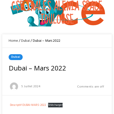
CSE THALES ALENIA SPACE
Skip
to
Menu
TOULOUSE
content
Home
/
Dubaï
/
Dubai – Mars 2022
Posted
Dubaï
In
Dubai – Mars 2022
Posted
5 Juillet 2024
Comments are off
On
Descriptif-DUBAI-MARS-2022
Télécharger